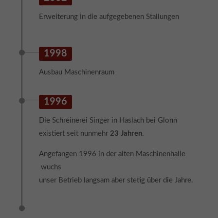
info@yourdomain.com
Erweiterung in die aufgegebenen Stallungen
About us
Lorem ipsum dolor sit amet, consectetuer adipiscing elit.
1998
Aenean commodo ligula eget dolor. Aenean massa. Cum
Ausbau Maschinenraum
sociis natoque penatibus et magnis dis parturient
montes, nascetur ridiculus mus. Donec quam felis,
ultricies nec.
1996
Die Schreinerei Singer in Haslach bei Glonn
existiert seit nunmehr
23 Jahren
.
Angefangen 1996 in der alten Maschinenhalle
wuchs
unser Betrieb langsam aber stetig über die Jahre.